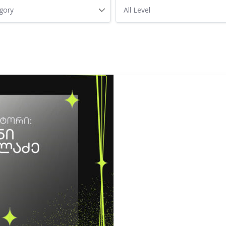
egory
All Level