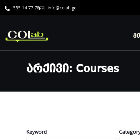
555 14 77 78
info@colab.ge
მ
Არქივი:
Courses
Keyword
Categor