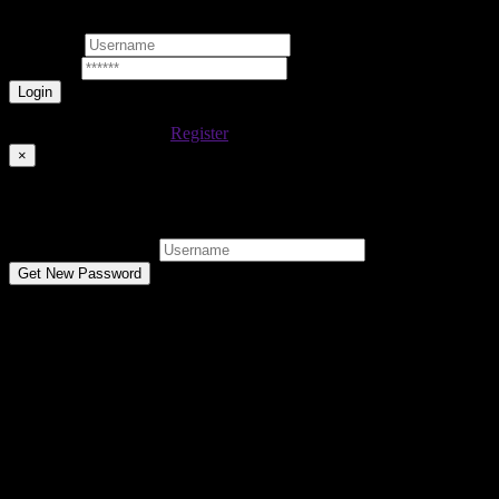
Username
Password
Lost your password?
Don't have an account
Register
×
Reset Password
Username or E-mail:
Don't have an account
Register