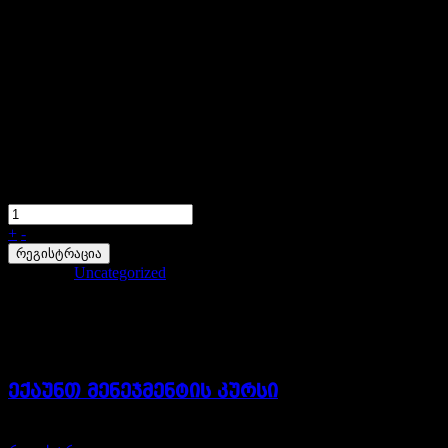
მობილური ვიდეოგრაფიის მასტე
400,00
₾
+
-
რეგისტრაცია
Category:
Uncategorized
Related Products
ექაუნთ მენეჯმენტის კურსი
850,00
₾