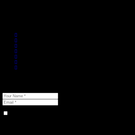
მოგესალმებათ WordPress. ეს თქვენი პირველი
ჩანაწერია. შეცვალეთ, ან წაშალეთ იგი და დაიწყეთ
ბლოგერობა!
Share This Post:
Add a Comment
Your email address will not be published.
ჩემი სახელის. ელფოსტისა და ვებ-გვერდის
მისამართის შენახვა ამ ბრაუზერში შემდგომში
კომენტარებში გამოსაყენებლად.