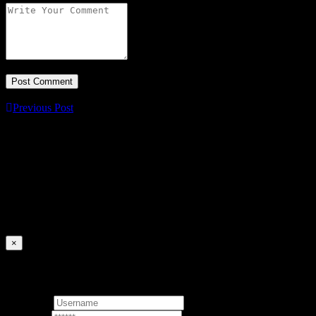
Previous Post
×
Signin
Username