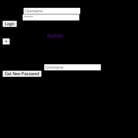
Username
Password
Lost your password?
Don't have an account
Register
×
Reset Password
Username or E-mail:
Don't have an account
Register