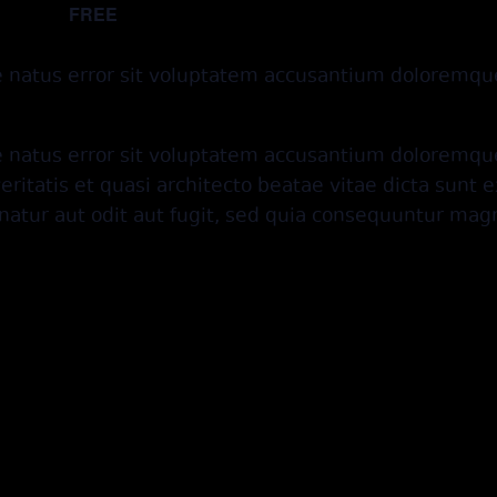
FREE
@ 17:00
te natus error sit voluptatem accusantium doloremq
te natus error sit voluptatem accusantium doloremq
veritatis et quasi architecto beatae vitae dicta sun
natur aut odit aut fugit, sed quia consequuntur magn