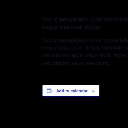
მარტი 4, 2022 @ 08:00
-
აპრილი 4, 2022 
Sed ut perspiciatis unde omnis is
eaque ipsa quae ab illo.
Sed ut perspiciatis unde omnis is
eaque ipsa quae ab illo inventore 
voluptatem quia voluptas sit asper
voluptatem sequi nesciunt.
Add to calendar