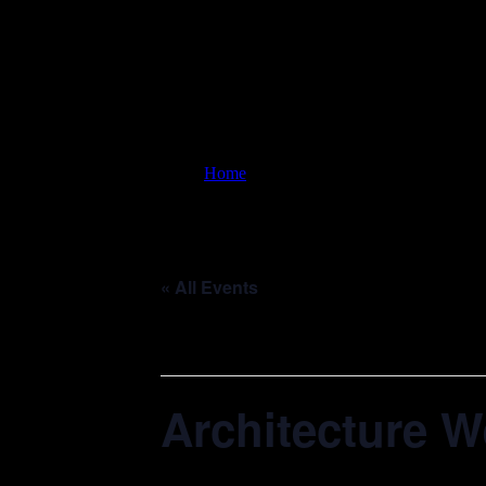
Architecture Week
Home
Architecture Week
« All Events
This event has passed.
Architecture 