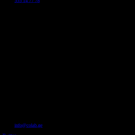
555 14 77 78
info@colab.ge