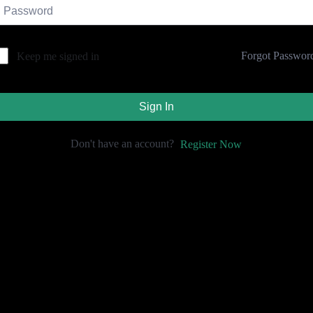
Forgot Passwor
Keep me signed in
Sign In
Don't have an account?
Register Now