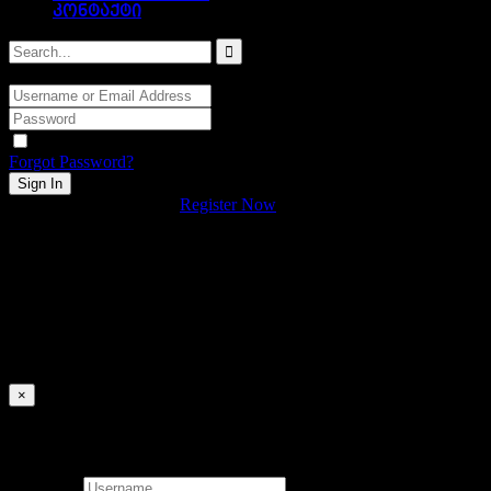
კონტაქტი
Hi, Welcome back!
Keep me signed in
Forgot Password?
Sign In
Don't have an account?
Register Now
×
Signin
Username