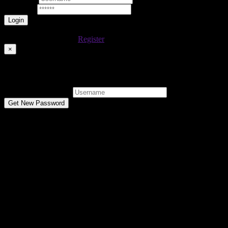
Password
Lost your password?
Don't have an account
Register
×
Reset Password
Username or E-mail:
Don't have an account
Register