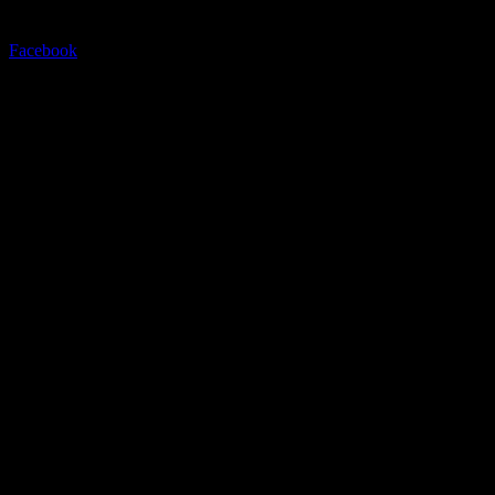
Facebook