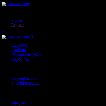
Sign in
Register
მთავარი
კურსები
ინდივიდუალური
კონტაქტი
არქივები
ნოემბერი 2023
დეკემბერი 2020
კატეგორიები
Bussiness